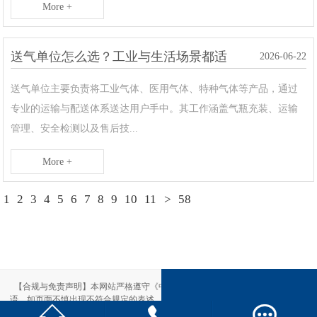
More +
送气单位怎么选？工业与生活场景都适
2026-06-22
用？
送气单位主要负责将工业气体、医用气体、特种气体等产品，通过
专业的运输与配送体系送达用户手中。其工作涵盖气瓶充装、运输
管理、安全检测以及售后技...
More +
1
2
3
4
5
6
7
8
9
10
11
>
58
【合规与免责声明】本网站严格遵守《中华人民共和国广告法》，尽力规范用
语。如页面不慎出现不符合规定的表述，敬请联系我们，将立即更正；相关内容



仅供参考，不构成交易依据。